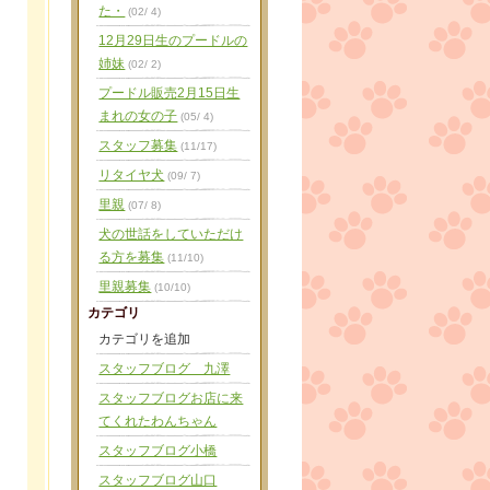
た・
(02/ 4)
12月29日生のプードルの
姉妹
(02/ 2)
プードル販売2月15日生
まれの女の子
(05/ 4)
スタッフ募集
(11/17)
リタイヤ犬
(09/ 7)
里親
(07/ 8)
犬の世話をしていただけ
る方を募集
(11/10)
里親募集
(10/10)
カテゴリ
カテゴリを追加
スタッフブログ 九澤
スタッフブログお店に来
てくれたわんちゃん
スタッフブログ小橋
スタッフブログ山口