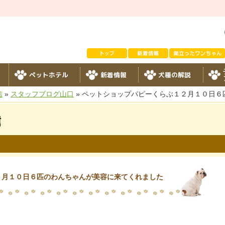
ペットホテル
新着情報
犬種の解説
信
»
スタッフブログ山口
» ペットショップパピーくらぶ１２月１０日
信
２月１０日６匹のわんちゃんが美容に来てくれました