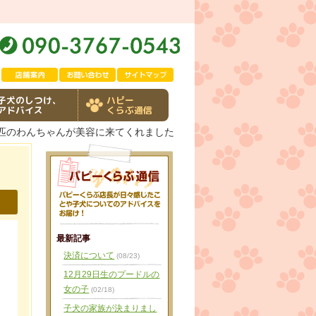
子犬のしつけ、
ハピー
アドバイス
くらぶ通信
６匹のわんちゃんが美容に来てくれました
最新記事
決済について
(08/23)
12月29日生のプードルの
女の子
(02/18)
子犬の家族が決まりまし