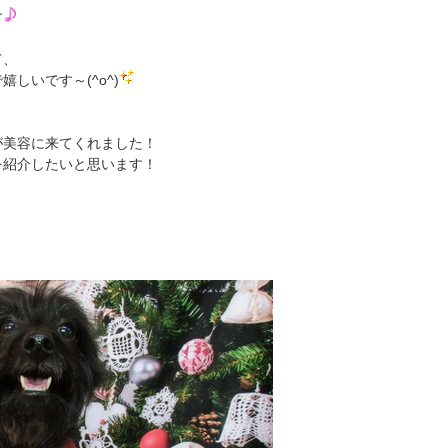
す
て、
しいです～(^o^)
が美容に来てくれました！
を紹介したいと思います！