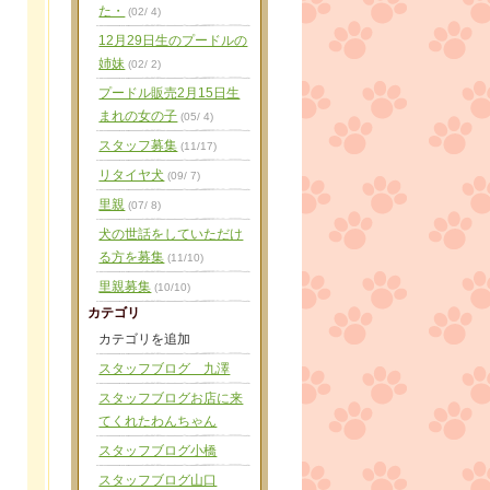
た・
(02/ 4)
12月29日生のプードルの
姉妹
(02/ 2)
プードル販売2月15日生
まれの女の子
(05/ 4)
スタッフ募集
(11/17)
リタイヤ犬
(09/ 7)
里親
(07/ 8)
犬の世話をしていただけ
る方を募集
(11/10)
里親募集
(10/10)
カテゴリ
カテゴリを追加
スタッフブログ 九澤
スタッフブログお店に来
てくれたわんちゃん
スタッフブログ小橋
スタッフブログ山口