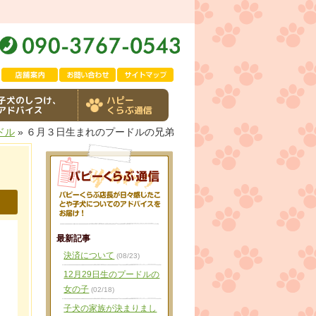
子犬のしつけ、
ハピー
アドバイス
くらぶ通信
ドル
» ６月３日生まれのプードルの兄弟
最新記事
決済について
(08/23)
12月29日生のプードルの
女の子
(02/18)
子犬の家族が決まりまし