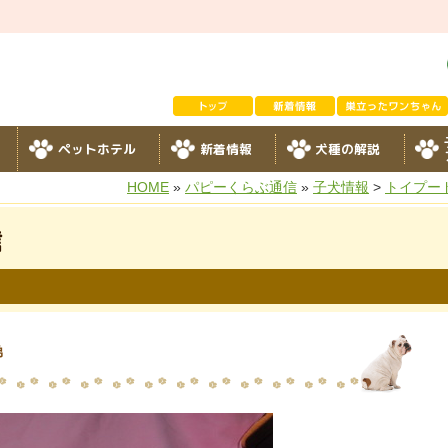
ペットホテル
新着情報
犬種の解説
HOME
»
パピーくらぶ通信
»
子犬情報
>
トイプー
信
弟