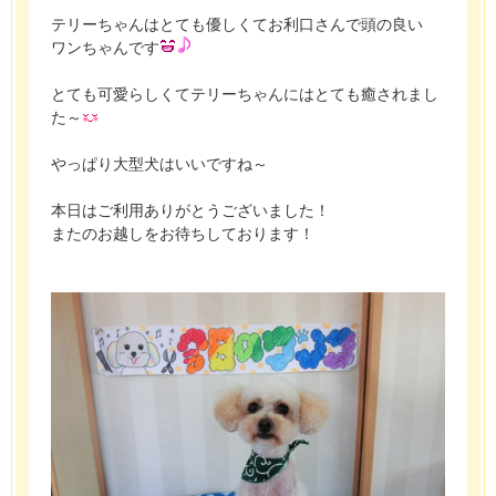
テリーちゃんはとても優しくてお利口さんで頭の良い
ワンちゃんです
とても可愛らしくてテリーちゃんにはとても癒されまし
た～
やっぱり大型犬はいいですね～
本日はご利用ありがとうございました！
またのお越しをお待ちしております！