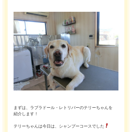
まずは、ラブラドール・レトリバーのテリーちゃんを
紹介します！
テリーちゃんは今日は、シャンプーコースでした