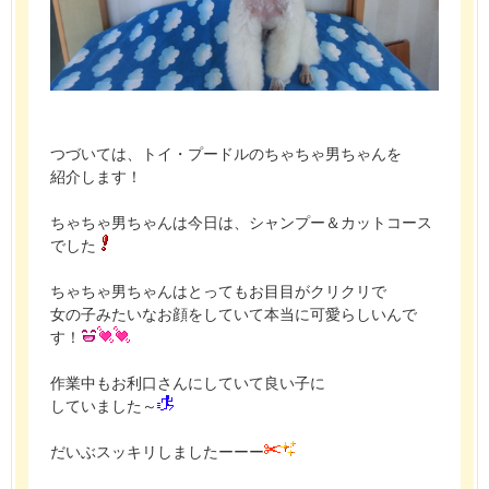
つづいては、トイ・プードルのちゃちゃ男ちゃんを
紹介します！
ちゃちゃ男ちゃんは今日は、シャンプー＆カットコース
でした
ちゃちゃ男ちゃんはとってもお目目がクリクリで
女の子みたいなお顔をしていて本当に可愛らしいんで
す！
作業中もお利口さんにしていて良い子に
していました～
だいぶスッキリしましたーーー