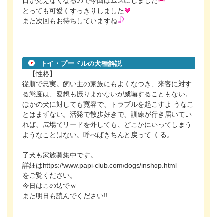
目が見えなくなるので今回はムスにしました
とっても可愛くすっきりしました
また次回もお待ちしていますね
トイ・プードルの犬種解説
【性格】
従順で忠実。飼い主の家族にもよくなつき、来客に対す
る態度は、愛想も振りまかないが威嚇することもない。
ほかの犬に対しても寛容で、トラブルを起こすよ うなこ
とはまずない。活発で散歩好きで、訓練が行き届いてい
れば、広場でリードを外しても、どこかにいってしまう
ようなことはない。呼べばきちんと戻って くる。
子犬も家族募集中です。
詳細はhttps://www.papi-club.com/dogs/inshop.html
をご覧ください。
今日はこの辺でｗ
また明日も読んでください!!