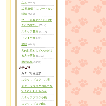
た・
(02/ 4)
12月29日生のプードルの
姉妹
(02/ 2)
プードル販売2月15日生
まれの女の子
(05/ 4)
スタッフ募集
(11/17)
リタイヤ犬
(09/ 7)
里親
(07/ 8)
犬の世話をしていただけ
る方を募集
(11/10)
里親募集
(10/10)
カテゴリ
カテゴリを追加
スタッフブログ 九澤
スタッフブログお店に来
てくれたわんちゃん
スタッフブログ小橋
スタッフブログ山口