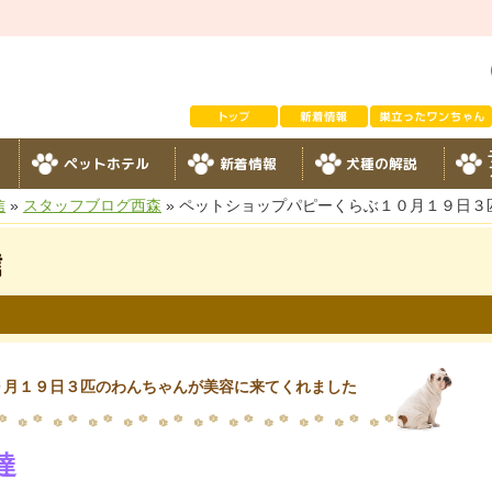
ペットホテル
新着情報
犬種の解説
信
»
スタッフブログ西森
» ペットショップパピーくらぶ１０月１９日
信
０月１９日３匹のわんちゃんが美容に来てくれました
達