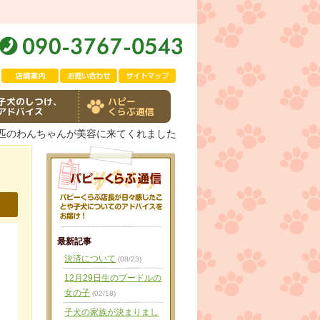
子犬のしつけ、
ハピー
アドバイス
くらぶ通信
３匹のわんちゃんが美容に来てくれました
最新記事
決済について
(08/23)
12月29日生のプードルの
女の子
(02/18)
子犬の家族が決まりまし