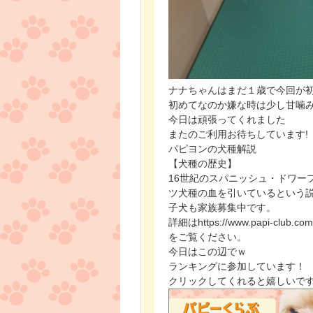
ナナちゃんはまだ１歳で今回が
初めてなのか嫌な時は少し甘噛
今日は頑張ってくれました
またのご利用お待ちしています!
パピヨンの犬種解説
【犬種の歴史】
16世紀のスパニッシュ・ドワー
ツ犬種の血を引いているという
子犬も家族募集中です。
詳細はhttps://www.papi-club.com/
をご覧ください。
今日はこの辺でｗ
ランキングに参加しています！
クリックしてくれると嬉しいで