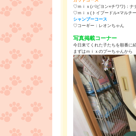
♡ｍｉｘ(パピヨン×チワワ)：ナ
♡ｍｉｘ(トイプードル×マルチ
シャンプーコース
♡コーギー：レオンちゃん
達です!!!
写真掲載コーナー
今日来てくれた子たちを順番に
まずはｍｉｘのプーちゃんから