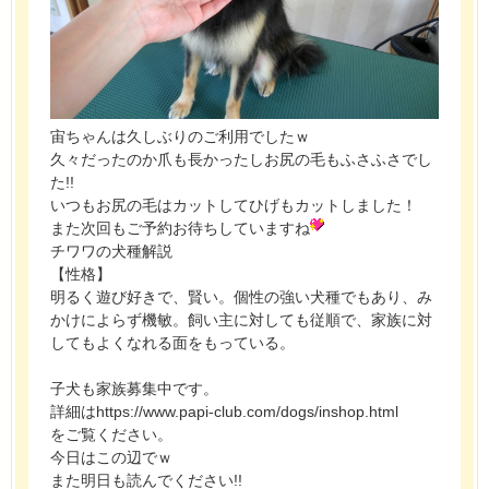
宙ちゃんは久しぶりのご利用でしたｗ
久々だったのか爪も長かったしお尻の毛もふさふさでし
た!!
いつもお尻の毛はカットしてひげもカットしました！
また次回もご予約お待ちしていますね
チワワの犬種解説
【性格】
明るく遊び好きで、賢い。個性の強い犬種でもあり、み
かけによらず機敏。飼い主に対しても従順で、家族に対
してもよくなれる面をもっている。
子犬も家族募集中です。
詳細はhttps://www.papi-club.com/dogs/inshop.html
をご覧ください。
今日はこの辺でｗ
また明日も読んでください!!