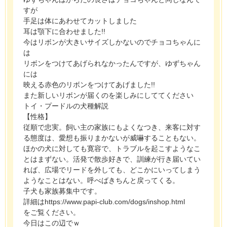
すが
手足は体にあわせてカットしました
耳は顎下に合わせました!!
今はリボンが大きいサイズしかないのでチョコちゃんに
は
リボンをつけてあげられなかったんですが、ゆずちゃん
には
映える赤色のリボンをつけてあげました!!
また新しいリボンが届くのを楽しみにしててください
トイ・プードルの犬種解説
【性格】
従順で忠実。飼い主の家族にもよくなつき、来客に対す
る態度は、愛想も振りまかないが威嚇することもない。
ほかの犬に対しても寛容で、トラブルを起こすようなこ
とはまずない。活発で散歩好きで、訓練が行き届いてい
れば、広場でリードを外しても、どこかにいってしまう
ようなことはない。呼べばきちんと戻ってくる。
子犬も家族募集中です。
詳細はhttps://www.papi-club.com/dogs/inshop.html
をご覧ください。
今日はこの辺でｗ