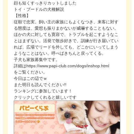
顔も短くすっきりカットしました
トイ・プードルの犬種解説
【性格】
従順で忠実。飼い主の家族にもよくなつき、来客に対す
る態度は、愛想も振りまかないが威嚇することもない。
ほかの犬に対しても寛容で、トラブルを起こすようなこ
とはまずない。活発で散歩好きで、訓練が行き届いてい
れば、広場でリードを外しても、どこかにいってしまう
ようなことはない。呼べばきちんと戻ってくる。
子犬も家族募集中です。
詳細はhttps://www.papi-club.com/dogs/inshop.html
をご覧ください。
今日はこの辺でｗ
また明日も読んでください!!
ランキングに参加しています！
クリックしてくれると嬉しいです