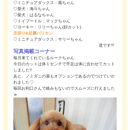
♡ミニチュアダックス：風ちゃん
♡柴犬：海斗ちゃん
♡柴犬：はるなちゃん
♡トイプードル：マックちゃん
♡ヨーキー：リリーちゃん(顔カット)
爪切り&足裏バリカン
♡ミニチュアダックス：サリーちゃん
達です!!!
写真掲載コーナー
毎月来てくれているルークちゃん
今日のカットは体１センチで手足は体に合わせてカット
しました!!
あと、ノミダニの薬もオプションであるのでつけていか
れました♡
毎回お利口さんで絡みもないのでスムーズに行えました
ｗ