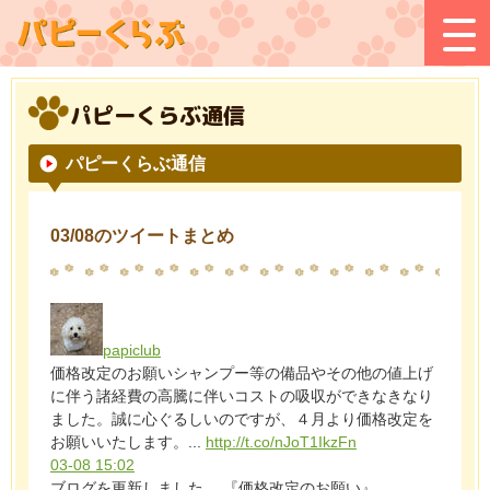
パピーくらぶ通信
パピーくらぶ通信
03/08のツイートまとめ
papiclub
価格改定のお願いシャンプー等の備品やその他の値上げ
に伴う諸経費の高騰に伴いコストの吸収ができなきなり
ました。誠に心ぐるしいのですが、４月より価格改定を
お願いいたします。...
http://t.co/nJoT1IkzFn
03-08 15:02
ブログを更新しました。 『価格改定のお願い』