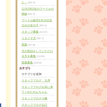
た・
(02/ 4)
12月29日生のプードルの
姉妹
(02/ 2)
プードル販売2月15日生
まれの女の子
(05/ 4)
スタッフ募集
(11/17)
リタイヤ犬
(09/ 7)
里親
(07/ 8)
犬の世話をしていただけ
る方を募集
(11/10)
里親募集
(10/10)
カテゴリ
カテゴリを追加
スタッフブログ 九澤
スタッフブログお店に来
てくれたわんちゃん
スタッフブログ小橋
スタッフブログ山口