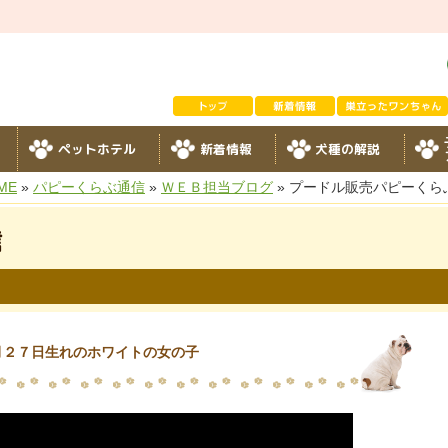
ペットホテル
新着情報
犬種の解説
ME
»
パピーくらぶ通信
»
ＷＥＢ担当ブログ
» プードル販売パピーく
信
月２７日生れのホワイトの女の子