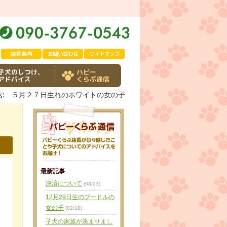
子犬のしつけ、
ハピー
アドバイス
くらぶ通信
らぶ ５月２７日生れのホワイトの女の子
最新記事
決済について
(08/23)
12月29日生のプードルの
女の子
(02/18)
子犬の家族が決まりまし