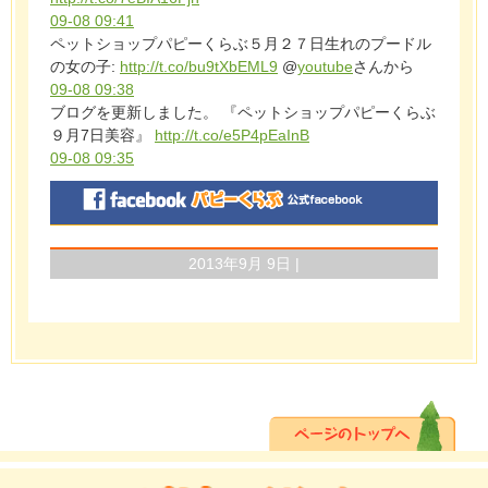
09-08 09:41
ペットショップパピーくらぶ５月２７日生れのプードル
の女の子:
http://t.co/bu9tXbEML9
@
youtube
さんから
09-08 09:38
ブログを更新しました。 『ペットショップパピーくらぶ
９月7日美容』
http://t.co/e5P4pEaInB
09-08 09:35
2013年9月 9日 |