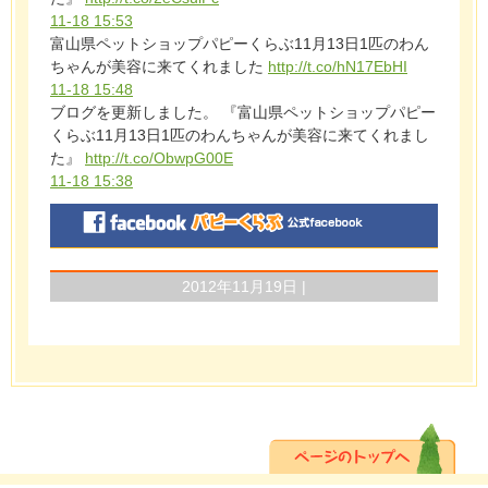
11-18 15:53
富山県ペットショップパピーくらぶ11月13日1匹のわん
ちゃんが美容に来てくれました
http://t.co/hN17EbHI
11-18 15:48
ブログを更新しました。 『富山県ペットショップパピー
くらぶ11月13日1匹のわんちゃんが美容に来てくれまし
た』
http://t.co/ObwpG00E
11-18 15:38
2012年11月19日 |