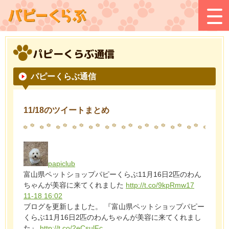
パピーくらぶ通信
パピーくらぶ通信
11/18のツイートまとめ
papiclub
富山県ペットショップパピーくらぶ11月16日2匹のわん
ちゃんが美容に来てくれました
http://t.co/9kpRmw17
11-18 16:02
ブログを更新しました。 『富山県ペットショップパピー
くらぶ11月16日2匹のわんちゃんが美容に来てくれまし
た』
http://t.co/2eCsulFc