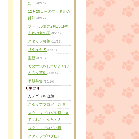
た・
(02/ 4)
12月29日生のプードルの
姉妹
(02/ 2)
プードル販売2月15日生
まれの女の子
(05/ 4)
スタッフ募集
(11/17)
リタイヤ犬
(09/ 7)
里親
(07/ 8)
犬の世話をしていただけ
る方を募集
(11/10)
里親募集
(10/10)
カテゴリ
カテゴリを追加
スタッフブログ 九澤
スタッフブログお店に来
てくれたわんちゃん
スタッフブログ小橋
スタッフブログ山口