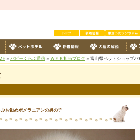
ペットホテル
新着情報
犬種の解説
ME
»
パピーくらぶ通信
»
ＷＥＢ担当ブログ
» 富山県ペットショップ
信
らぶお勧めポメラニアンの男の子