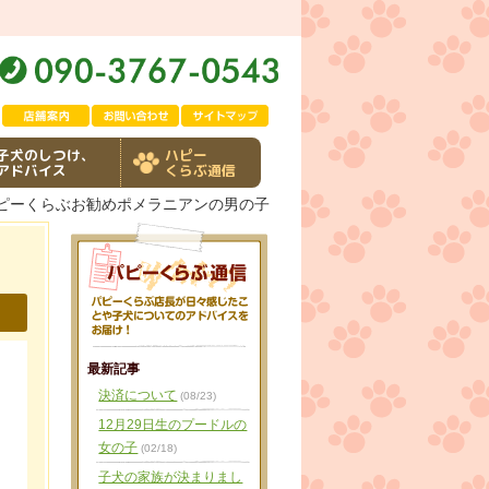
子犬のしつけ、
ハピー
アドバイス
くらぶ通信
パピーくらぶお勧めポメラニアンの男の子
最新記事
決済について
(08/23)
12月29日生のプードルの
女の子
(02/18)
子犬の家族が決まりまし