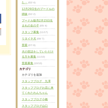
た・
(02/ 4)
12月29日生のプードルの
姉妹
(02/ 2)
プードル販売2月15日生
まれの女の子
(05/ 4)
|
スタッフ募集
(11/17)
リタイヤ犬
(09/ 7)
里親
(07/ 8)
犬の世話をしていただけ
る方を募集
(11/10)
里親募集
(10/10)
カテゴリ
カテゴリを追加
スタッフブログ 九澤
スタッフブログお店に来
てくれたわんちゃん
スタッフブログ小橋
スタッフブログ山口