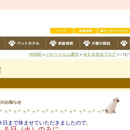
ペットホテル
新着情報
犬種の解説
HOME
»
パピーくらぶ通信
»
ＷＥＢ担当ブログ
» パ
信
更のお知らせ
９日まで休ませていただきましたので、
１５日（火）のみに