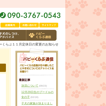
子犬のしつけ、
ハピー
アドバイス
くらぶ通信
ピーくらぶ１１月定休日の変更のお知らせ
最新記事
決済について
(08/23)
12月29日生のプードルの
女の子
(02/18)
子犬の家族が決まりまし