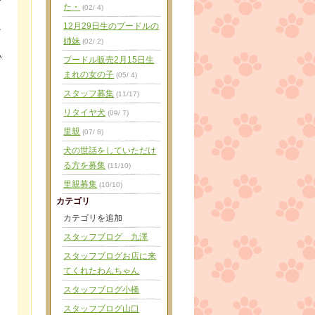
た・
(02/ 4)
し
12月29日生のプードルの
姉妹
(02/ 2)
い
プードル販売2月15日生
まれの女の子
(05/ 4)
ょ
スタッフ募集
(11/17)
リタイヤ犬
(09/ 7)
里親
(07/ 8)
犬の世話をしていただけ
る方を募集
(11/10)
里親募集
(10/10)
カテゴリ
カテゴリを追加
スタッフブログ 九澤
スタッフブログお店に来
てくれたわんちゃん
スタッフブログ小橋
スタッフブログ山口