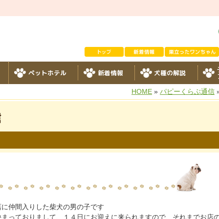
ペットホテル
新着情報
犬種の解説
HOME
»
パピーくらぶ通信
信
店に仲間入りした柴犬の男の子です
決まっておりまして、１４日にお迎えに来られますので、それまでお店