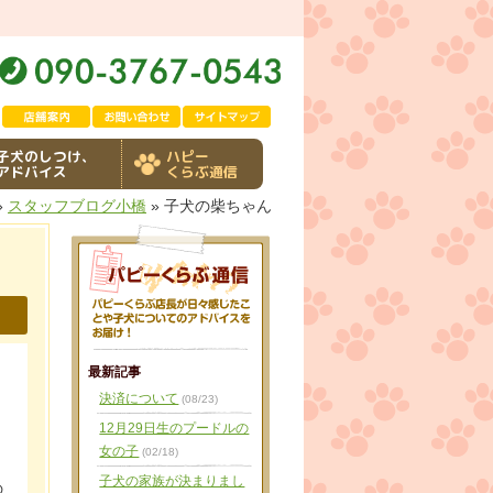
子犬のしつけ、
ハピー
アドバイス
くらぶ通信
»
スタッフブログ小橋
» 子犬の柴ちゃん
最新記事
決済について
(08/23)
12月29日生のプードルの
女の子
(02/18)
子犬の家族が決まりまし
の