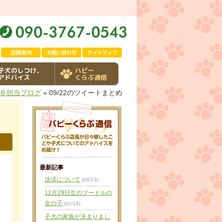
子犬のしつけ、
ハピー
アドバイス
くらぶ通信
Ｂ担当ブログ
» 09/22のツイートまとめ
最新記事
決済について
(08/23)
12月29日生のプードルの
女の子
(02/18)
子犬の家族が決まりまし