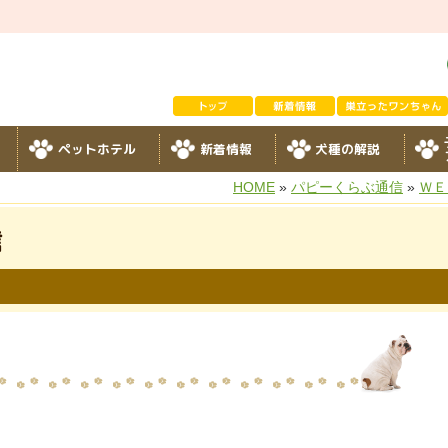
ペットホテル
新着情報
犬種の解説
HOME
»
パピーくらぶ通信
»
ＷＥ
信