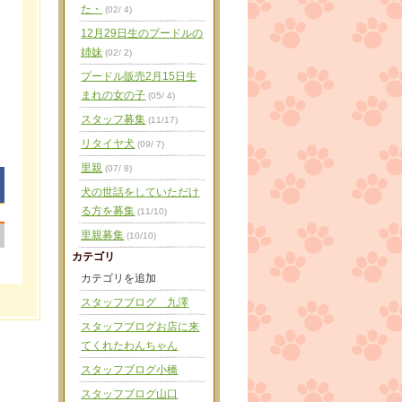
た・
(02/ 4)
12月29日生のプードルの
姉妹
(02/ 2)
プードル販売2月15日生
まれの女の子
(05/ 4)
スタッフ募集
(11/17)
リタイヤ犬
(09/ 7)
里親
(07/ 8)
犬の世話をしていただけ
る方を募集
(11/10)
|
里親募集
(10/10)
カテゴリ
カテゴリを追加
スタッフブログ 九澤
スタッフブログお店に来
てくれたわんちゃん
スタッフブログ小橋
スタッフブログ山口