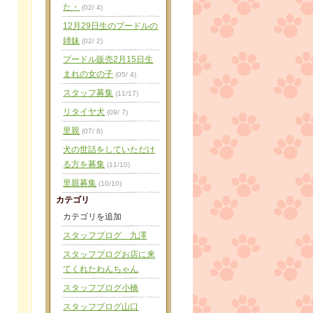
た・
(02/ 4)
12月29日生のプードルの
姉妹
(02/ 2)
プードル販売2月15日生
まれの女の子
(05/ 4)
スタッフ募集
(11/17)
リタイヤ犬
(09/ 7)
里親
(07/ 8)
犬の世話をしていただけ
る方を募集
(11/10)
里親募集
(10/10)
カテゴリ
カテゴリを追加
スタッフブログ 九澤
スタッフブログお店に来
てくれたわんちゃん
スタッフブログ小橋
スタッフブログ山口