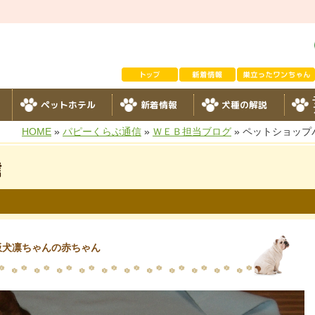
ペットホテル
新着情報
犬種の解説
HOME
»
パピーくらぶ通信
»
ＷＥＢ担当ブログ
» ペットショッ
信
板犬凛ちゃんの赤ちゃん