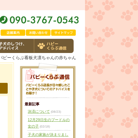
子犬のしつけ、
ハピー
アドバイス
くらぶ通信
プパピーくらぶ看板犬凛ちゃんの赤ちゃん
最新記事
決済について
(08/23)
12月29日生のプードルの
女の子
(02/18)
子犬の家族が決まりまし