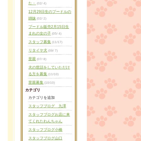
た・
(02/ 4)
12月29日生のプードルの
姉妹
(02/ 2)
プードル販売2月15日生
まれの女の子
(05/ 4)
スタッフ募集
(11/17)
リタイヤ犬
(09/ 7)
里親
(07/ 8)
犬の世話をしていただけ
る方を募集
(11/10)
里親募集
(10/10)
カテゴリ
カテゴリを追加
スタッフブログ 九澤
スタッフブログお店に来
てくれたわんちゃん
スタッフブログ小橋
スタッフブログ山口