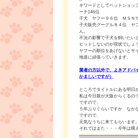
キワードとしてペットショッ
ーチ146位
子犬 ヤフー９６位 ＭＳＮ
子犬販売グーグル８４位 ヤ
ん。
不況の影響で子犬を飼いたい
ヒットしないのが現状でしょう
ヤフーの順位をあげないとサ
地道に頑張っていきます。
業者の方以外で、よきアドバ
かましいですが）
ところでタイトルにある明日
私は今日親が大阪からくるの
ですので、
５年ぶりぐらいですか なか
ですので、
元気なうちに来てもらいます
それではまた・・・今年は構