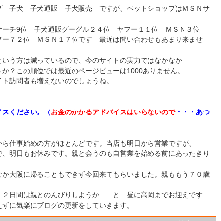
プ 子犬 子犬通販 子犬販売 ですが、ペットショップはＭＳＮサ
サーチ9位 子犬通販グーグル２４位 ヤフー１１位 ＭＳＮ３位
フー７２位 ＭＳＮ１７位です 最近は問い合わせもあまり来ませ
という方は減っているので、今のサイトの実力ではなかなか
か？この順位では最近のページビューは1000ありません。
イト訪問者も増えないのでしょうね。
イスください。（
お金のかかるアドバイスはいらないので
・・・あつ
から仕事始めの方がほとんどです。当店も明日から営業ですが、
で、明日もお休みです。親と会うのも自営業を始める前にあったきり
なか大阪に帰ることもできず今回来てもらいました。親ももう７０歳
。２日間は親とのんびりしようか と 昼に高岡までお迎えです
えずに気楽にブログの更新をしていきます。