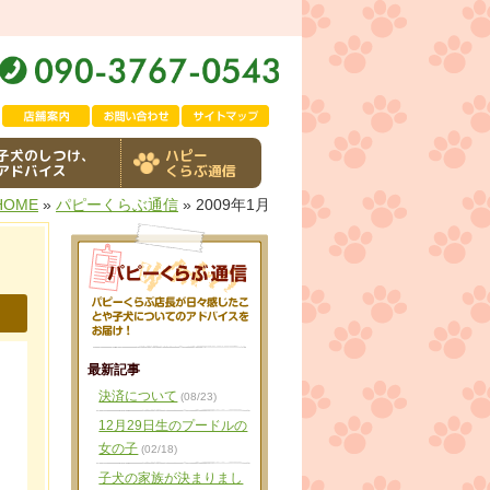
子犬のしつけ、
ハピー
アドバイス
くらぶ通信
HOME
»
パピーくらぶ通信
» 2009年1月
最新記事
決済について
(08/23)
12月29日生のプードルの
女の子
(02/18)
子犬の家族が決まりまし