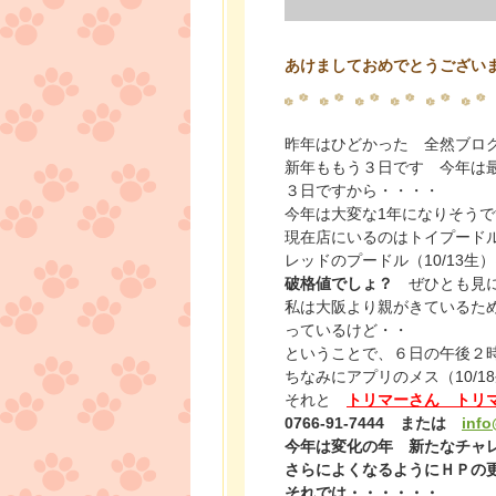
あけましておめでとうござい
昨年はひどかった 全然ブロ
新年ももう３日です 今年は
３日ですから・・・・
今年は大変な1年になりそう
現在店にいるのはトイプード
レッドのプードル（10/13
破格値でしょ？
ぜひとも見に
私は大阪より親がきているた
っているけど・・
ということで、６日の午後２
ちなみにアプリのメス（10/1
それと
トリマーさん トリ
0766-91-7444 または
info
今年は変化の年 新たなチャ
さらによくなるようにＨＰの
それでは・・・・・・