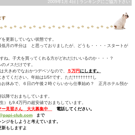
2009年1月 4日 |
ランキングにご協力下さい
ます
グを更新していない状態です。
最低月の半分は と思っておりましたが、どうも・・・・スタートが
ですね。子犬を買ってくれる方がどれだけいいるのか・・・？
ルのメスだけです。
生）は大きめでなおかつデベソなので、
５万円
にします。
きてください。年始は1/5†です。ただ††††††††し
めお休みで、６日の午後２時ぐらいから仕事始め？ 正月ホテル預か
時以降でおまちしています。
8生）も9.4万円の超安値でおまちしています。
マー見習さん 大大募集中
電話してください。
@papi-club.com
まで
レンジをしようと考えています。
更新もしますよ