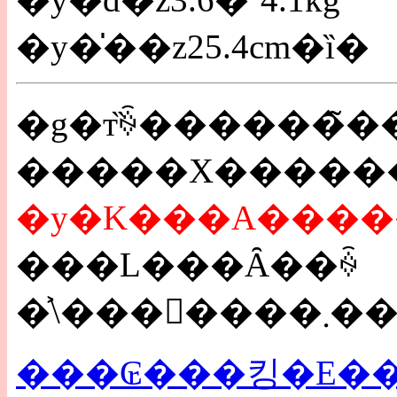
�y�̍��z25.4cm�ȉ�
�g�т̏ꍇ������̃�
�y�K���A����
���L���Ȃ��ꍇ
���₢���킹�E�