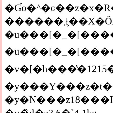
�Ɠo�^�ԍ��z�x�R
��
�u���[�_�[���
�y���Y���z�t
�y�N���z18���I
�y�̏d�z3.6�`4.1kg