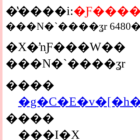
�̔����i:
���N�`����ʓr 6480
�X�ŉƑ���W��
���N�`����ʓr
����
�g�C�E�v�[�h
����
���I�X