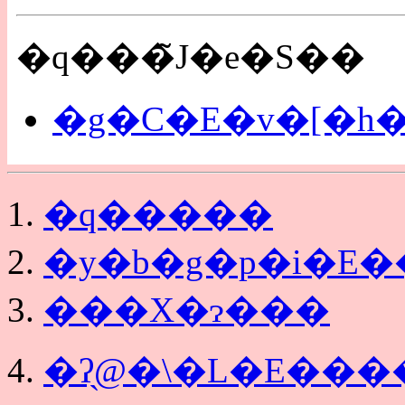
�q���̃J�e�S��
�g�C�E�v�[�h��
�q�����
�y�b�g�p�i�E�
���X�ɂ���
�ʔ̖@�\�L�E��