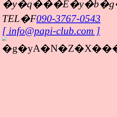
�y�q���E�y�b�g
TEL�F
090-3767-0543
[ info@papi-club.com ]