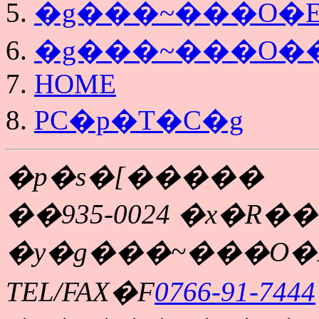
�g���~���O�E
�g���~���O�
HOME
PC�p�T�C�g
�p�s�[�����
��935-0024 �x�R�
�y�g���~���O�
TEL/FAX�F
0766-91-7444