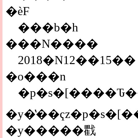
�ѐF
���b�h
���N����
2018�N12��15��
�o���n
�p�s�[����Ԏ�
�y�����戵