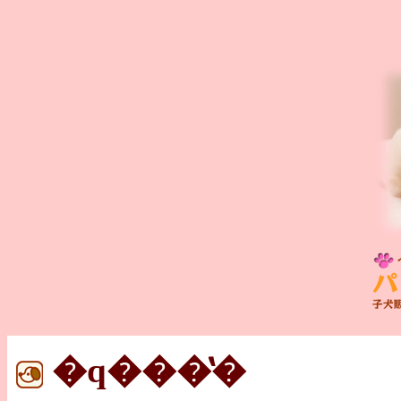
�q���̔�